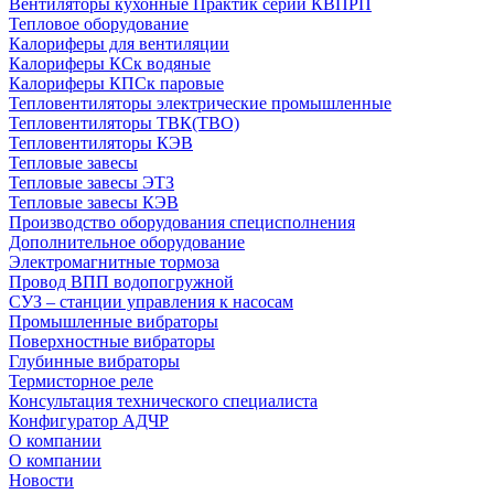
Вентиляторы кухонные Практик серии КВПРП
Тепловое оборудование
Калориферы для вентиляции
Калориферы КСк водяные
Калориферы КПСк паровые
Тепловентиляторы электрические промышленные
Тепловентиляторы ТВК(ТВО)
Тепловентиляторы КЭВ
Тепловые завесы
Тепловые завесы ЭТЗ
Тепловые завесы КЭВ
Производство оборудования специсполнения
Дополнительное оборудование
Электромагнитные тормоза
Провод ВПП водопогружной
СУЗ – станции управления к насосам
Промышленные вибраторы
Поверхностные вибраторы
Глубинные вибраторы
Термисторное реле
Консультация технического специалиста
Конфигуратор АДЧР
О компании
О компании
Новости