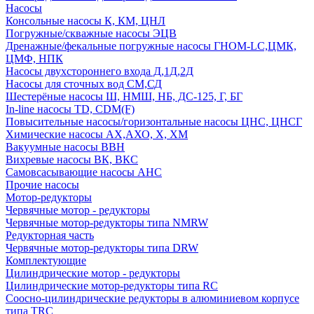
Насосы
Консольные насосы К, КМ, ЦНЛ
Погружные/скважные насосы ЭЦВ
Дренажные/фекальные погружные насосы ГНОМ-LC,ЦМК,
ЦМФ, НПК
Насосы двухстороннего входа Д,1Д,2Д
Насосы для сточных вод СМ,СД
Шестерёные насосы Ш, НМШ, НБ, ДС-125, Г, БГ
In-line насосы TD, CDM(F)
Повысительные насосы/горизонтальные насосы ЦНС, ЦНСГ
Химические насосы АХ,АХО, Х, ХМ
Вакуумные насосы ВВН
Вихревые насосы ВК, ВКС
Самовсасывающие насосы АНС
Прочие насосы
Мотор-редукторы
Червячные мотор - редукторы
Червячные мотор-редукторы типа NMRW
Редукторная часть
Червячные мотор-редукторы типа DRW
Комплектующие
Цилиндрические мотор - редукторы
Цилиндрические мотор-редукторы типа RC
Соосно-цилиндрические редукторы в алюминиевом корпусе
типа TRC