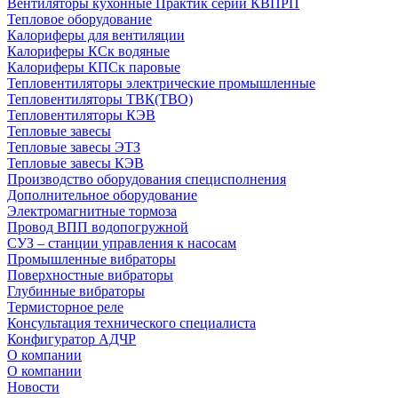
Вентиляторы кухонные Практик серии КВПРП
Тепловое оборудование
Калориферы для вентиляции
Калориферы КСк водяные
Калориферы КПСк паровые
Тепловентиляторы электрические промышленные
Тепловентиляторы ТВК(ТВО)
Тепловентиляторы КЭВ
Тепловые завесы
Тепловые завесы ЭТЗ
Тепловые завесы КЭВ
Производство оборудования специсполнения
Дополнительное оборудование
Электромагнитные тормоза
Провод ВПП водопогружной
СУЗ – станции управления к насосам
Промышленные вибраторы
Поверхностные вибраторы
Глубинные вибраторы
Термисторное реле
Консультация технического специалиста
Конфигуратор АДЧР
О компании
О компании
Новости