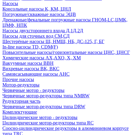
Насосы
Консольные насосы К, КМ, ЦНЛ
Погружные/скважные насосы ЭЦВ
Дренажные/фекальные погружные насосы ГНОМ-LC,ЦМК,
ЦМФ, НПК
Насосы двухстороннего входа Д,1Д,2Д
Насосы для сточных вод СМ,СД
Шестерёные насосы Ш, НМШ, НБ, ДС-125, Г, БГ
In-line насосы TD, CDM(F)
Повысительные насосы/горизонтальные насосы ЦНС, ЦНСГ
Химические насосы АХ,АХО, Х, ХМ
Вакуумные насосы ВВН
Вихревые насосы ВК, ВКС
Самовсасывающие насосы АНС
Прочие насосы
Мотор-редукторы
Червячные мотор - редукторы
Червячные мотор-редукторы типа NMRW
Редукторная часть
Червячные мотор-редукторы типа DRW
Комплектующие
Цилиндрические мотор - редукторы
Цилиндрические мотор-редукторы типа RC
Соосно-цилиндрические редукторы в алюминиевом корпусе
типа TRC