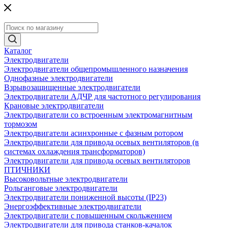
Каталог
Электродвигатели
Электродвигатели общепромышленного назначения
Однофазные электродвигатели
Взрывозащищенные электродвигатели
Электродвигатели АДЧР для частотного регулирования
Крановые электродвигатели
Электродвигатели со встроенным электромагнитным
тормозом
Электродвигатели асинхронные с фазным ротором
Электродвигатели для привода осевых вентиляторов (в
системах охлаждения трансформаторов)
Электродвигатели для привода осевых вентиляторов
ПТИЧНИКИ
Высоковольтные электродвигатели
Рольганговые электродвигатели
Электродвигатели пониженной высоты (IP23)
Энергоэффективные электродвигатели
Электродвигатели с повышенным скольжением
Электродвигатели для привода станков-качалок