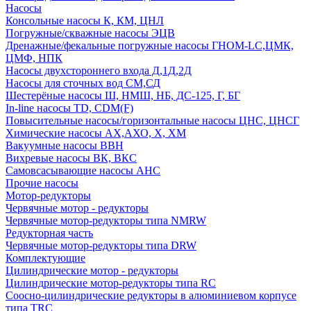
Насосы
Консольные насосы К, КМ, ЦНЛ
Погружные/скважные насосы ЭЦВ
Дренажные/фекальные погружные насосы ГНОМ-LC,ЦМК,
ЦМФ, НПК
Насосы двухстороннего входа Д,1Д,2Д
Насосы для сточных вод СМ,СД
Шестерёные насосы Ш, НМШ, НБ, ДС-125, Г, БГ
In-line насосы TD, CDM(F)
Повысительные насосы/горизонтальные насосы ЦНС, ЦНСГ
Химические насосы АХ,АХО, Х, ХМ
Вакуумные насосы ВВН
Вихревые насосы ВК, ВКС
Самовсасывающие насосы АНС
Прочие насосы
Мотор-редукторы
Червячные мотор - редукторы
Червячные мотор-редукторы типа NMRW
Редукторная часть
Червячные мотор-редукторы типа DRW
Комплектующие
Цилиндрические мотор - редукторы
Цилиндрические мотор-редукторы типа RC
Соосно-цилиндрические редукторы в алюминиевом корпусе
типа TRC