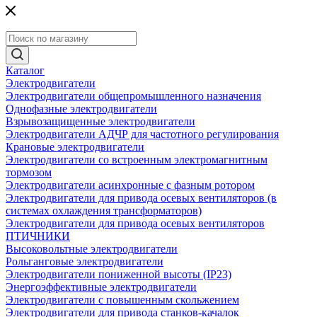
Каталог
Электродвигатели
Электродвигатели общепромышленного назначения
Однофазные электродвигатели
Взрывозащищенные электродвигатели
Электродвигатели АДЧР для частотного регулирования
Крановые электродвигатели
Электродвигатели со встроенным электромагнитным
тормозом
Электродвигатели асинхронные с фазным ротором
Электродвигатели для привода осевых вентиляторов (в
системах охлаждения трансформаторов)
Электродвигатели для привода осевых вентиляторов
ПТИЧНИКИ
Высоковольтные электродвигатели
Рольганговые электродвигатели
Электродвигатели пониженной высоты (IP23)
Энергоэффективные электродвигатели
Электродвигатели с повышенным скольжением
Электродвигатели для привода станков-качалок