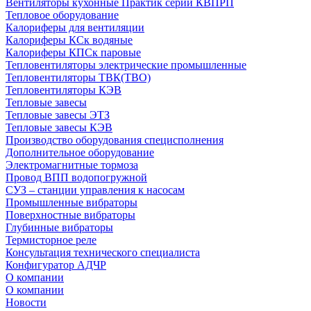
Вентиляторы кухонные Практик серии КВПРП
Тепловое оборудование
Калориферы для вентиляции
Калориферы КСк водяные
Калориферы КПСк паровые
Тепловентиляторы электрические промышленные
Тепловентиляторы ТВК(ТВО)
Тепловентиляторы КЭВ
Тепловые завесы
Тепловые завесы ЭТЗ
Тепловые завесы КЭВ
Производство оборудования специсполнения
Дополнительное оборудование
Электромагнитные тормоза
Провод ВПП водопогружной
СУЗ – станции управления к насосам
Промышленные вибраторы
Поверхностные вибраторы
Глубинные вибраторы
Термисторное реле
Консультация технического специалиста
Конфигуратор АДЧР
О компании
О компании
Новости