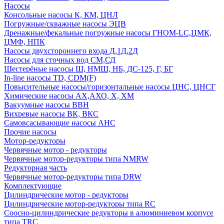
Насосы
Консольные насосы К, КМ, ЦНЛ
Погружные/скважные насосы ЭЦВ
Дренажные/фекальные погружные насосы ГНОМ-LC,ЦМК,
ЦМФ, НПК
Насосы двухстороннего входа Д,1Д,2Д
Насосы для сточных вод СМ,СД
Шестерёные насосы Ш, НМШ, НБ, ДС-125, Г, БГ
In-line насосы TD, CDM(F)
Повысительные насосы/горизонтальные насосы ЦНС, ЦНСГ
Химические насосы АХ,АХО, Х, ХМ
Вакуумные насосы ВВН
Вихревые насосы ВК, ВКС
Самовсасывающие насосы АНС
Прочие насосы
Мотор-редукторы
Червячные мотор - редукторы
Червячные мотор-редукторы типа NMRW
Редукторная часть
Червячные мотор-редукторы типа DRW
Комплектующие
Цилиндрические мотор - редукторы
Цилиндрические мотор-редукторы типа RC
Соосно-цилиндрические редукторы в алюминиевом корпусе
типа TRC