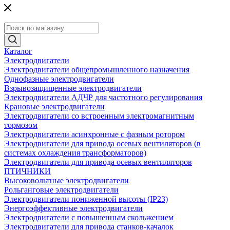
Каталог
Электродвигатели
Электродвигатели общепромышленного назначения
Однофазные электродвигатели
Взрывозащищенные электродвигатели
Электродвигатели АДЧР для частотного регулирования
Крановые электродвигатели
Электродвигатели со встроенным электромагнитным
тормозом
Электродвигатели асинхронные с фазным ротором
Электродвигатели для привода осевых вентиляторов (в
системах охлаждения трансформаторов)
Электродвигатели для привода осевых вентиляторов
ПТИЧНИКИ
Высоковольтные электродвигатели
Рольганговые электродвигатели
Электродвигатели пониженной высоты (IP23)
Энергоэффективные электродвигатели
Электродвигатели с повышенным скольжением
Электродвигатели для привода станков-качалок