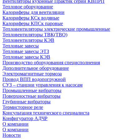
Вентиляторы кухонные Практик серии КВПРП
Тепловое оборудование
Калориферы для вентиляции
Калориферы КСк водяные
Калориферы КПСк паровые
Тепловентиляторы электрические промышленные
Тепловентиляторы ТВК(ТВО)
Тепловентиляторы КЭВ
Тепловые завесы
Тепловые завесы ЭТЗ
Тепловые завесы КЭВ
Производство оборудования специсполнения
Дополнительное оборудование
Электромагнитные тормоза
Провод ВПП водопогружной
СУЗ – станции управления к насосам
Промышленные вибраторы
Поверхностные вибраторы
Глубинные вибраторы
Термисторное реле
Консультация технического специалиста
Конфигуратор АДЧР
О компании
О компании
Новости