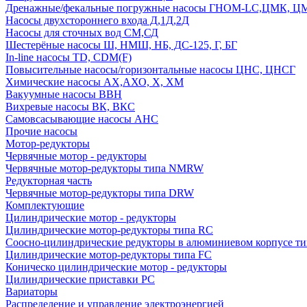
Дренажные/фекальные погружные насосы ГНОМ-LC,ЦМК, 
Насосы двухстороннего входа Д,1Д,2Д
Насосы для сточных вод СМ,СД
Шестерёные насосы Ш, НМШ, НБ, ДС-125, Г, БГ
In-line насосы TD, CDM(F)
Повысительные насосы/горизонтальные насосы ЦНС, ЦНСГ
Химические насосы АХ,АХО, Х, ХМ
Вакуумные насосы ВВН
Вихревые насосы ВК, ВКС
Самовсасывающие насосы АНС
Прочие насосы
Мотор-редукторы
Червячные мотор - редукторы
Червячные мотор-редукторы типа NMRW
Редукторная часть
Червячные мотор-редукторы типа DRW
Комплектующие
Цилиндрические мотор - редукторы
Цилиндрические мотор-редукторы типа RC
Соосно-цилиндрические редукторы в алюминиевом корпусе т
Цилиндрические мотор-редукторы типа FC
Коническо цилиндрические мотор - редукторы
Цилиндрические приставки PC
Вариаторы
Распределение и управление электроэнергией