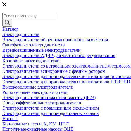
Каталог
Электродвигатели
Электродвигатели общепромышленного назначения
Однофазные электродвигатели
Взрывозащищенные электродвигатели
Электродвигатели АДЧР для частотного регулирования
Крановые электродвигатели
Электродвигатели со встроенным электромагнитным тормозом
Электродвигатели асинхронные с фазным ротором
Электродвигатели для привода осевых вентиляторов (в систем
Электродвигатели для привода осевых вентиляторов ПТИЧН
Высоковольтные электродвигатели
Рольганговые электродвигатели
Электродвигатели пониженной высоты (IP23)
Энергоэффективные электродвигатели
Электродвигатели с повышенным скольжением
Электродвигатели для привода станков-качалок
Насосы
Консольные насосы К, КМ, ЦНЛ
Погружные/скважные насосы ЭЦВ