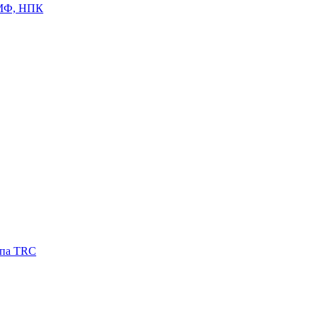
ЦМФ, НПК
ипа TRC