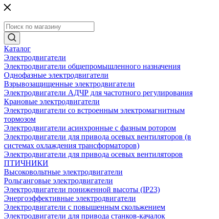
Каталог
Электродвигатели
Электродвигатели общепромышленного назначения
Однофазные электродвигатели
Взрывозащищенные электродвигатели
Электродвигатели АДЧР для частотного регулирования
Крановые электродвигатели
Электродвигатели со встроенным электромагнитным
тормозом
Электродвигатели асинхронные с фазным ротором
Электродвигатели для привода осевых вентиляторов (в
системах охлаждения трансформаторов)
Электродвигатели для привода осевых вентиляторов
ПТИЧНИКИ
Высоковольтные электродвигатели
Рольганговые электродвигатели
Электродвигатели пониженной высоты (IP23)
Энергоэффективные электродвигатели
Электродвигатели с повышенным скольжением
Электродвигатели для привода станков-качалок