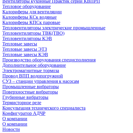
Вентиляторы кухонные Практик серии КВПРП
Тепловое оборудование
Калориферы для вентиляции
Калориферы КСк водяные
Калориферы КПСк паровые
Тепловентиляторы электрические промышленные
Тепловентиляторы ТВК(ТВО)
Тепловентиляторы КЭВ
Тепловые завесы
Тепловые завесы ЭТЗ
Тепловые завесы КЭВ
Производство оборудования специсполнения
Дополнительное оборудование
Электромагнитные тормоза
Провод ВПП водопогружной
СУЗ – станции управления к насосам
Промышленные вибраторы
Поверхностные вибраторы
Глубинные вибраторы
Термисторное реле
Консультация технического специалиста
Конфигуратор АДЧР
О компании
О компании
Новости