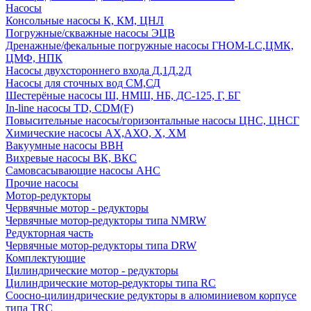
Насосы
Консольные насосы К, КМ, ЦНЛ
Погружные/скважные насосы ЭЦВ
Дренажные/фекальные погружные насосы ГНОМ-LC,ЦМК,
ЦМФ, НПК
Насосы двухстороннего входа Д,1Д,2Д
Насосы для сточных вод СМ,СД
Шестерёные насосы Ш, НМШ, НБ, ДС-125, Г, БГ
In-line насосы TD, CDM(F)
Повысительные насосы/горизонтальные насосы ЦНС, ЦНСГ
Химические насосы АХ,АХО, Х, ХМ
Вакуумные насосы ВВН
Вихревые насосы ВК, ВКС
Самовсасывающие насосы АНС
Прочие насосы
Мотор-редукторы
Червячные мотор - редукторы
Червячные мотор-редукторы типа NMRW
Редукторная часть
Червячные мотор-редукторы типа DRW
Комплектующие
Цилиндрические мотор - редукторы
Цилиндрические мотор-редукторы типа RC
Соосно-цилиндрические редукторы в алюминиевом корпусе
типа TRC