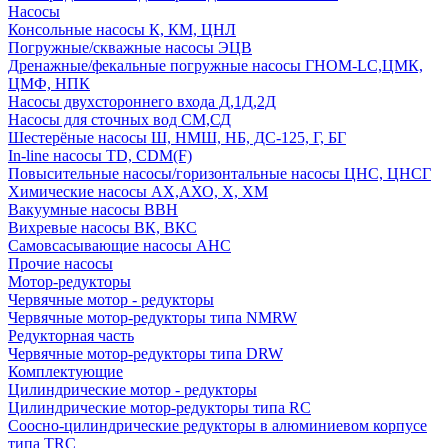
Насосы
Консольные насосы К, КМ, ЦНЛ
Погружные/скважные насосы ЭЦВ
Дренажные/фекальные погружные насосы ГНОМ-LC,ЦМК,
ЦМФ, НПК
Насосы двухстороннего входа Д,1Д,2Д
Насосы для сточных вод СМ,СД
Шестерёные насосы Ш, НМШ, НБ, ДС-125, Г, БГ
In-line насосы TD, CDM(F)
Повысительные насосы/горизонтальные насосы ЦНС, ЦНСГ
Химические насосы АХ,АХО, Х, ХМ
Вакуумные насосы ВВН
Вихревые насосы ВК, ВКС
Самовсасывающие насосы АНС
Прочие насосы
Мотор-редукторы
Червячные мотор - редукторы
Червячные мотор-редукторы типа NMRW
Редукторная часть
Червячные мотор-редукторы типа DRW
Комплектующие
Цилиндрические мотор - редукторы
Цилиндрические мотор-редукторы типа RC
Соосно-цилиндрические редукторы в алюминиевом корпусе
типа TRC