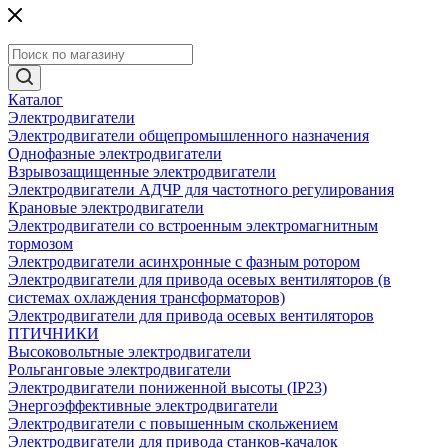
Каталог
Электродвигатели
Электродвигатели общепромышленного назначения
Однофазные электродвигатели
Взрывозащищенные электродвигатели
Электродвигатели АДЧР для частотного регулирования
Крановые электродвигатели
Электродвигатели со встроенным электромагнитным
тормозом
Электродвигатели асинхронные с фазным ротором
Электродвигатели для привода осевых вентиляторов (в
системах охлаждения трансформаторов)
Электродвигатели для привода осевых вентиляторов
ПТИЧНИКИ
Высоковольтные электродвигатели
Рольганговые электродвигатели
Электродвигатели пониженной высоты (IP23)
Энергоэффективные электродвигатели
Электродвигатели с повышенным скольжением
Электродвигатели для привода станков-качалок