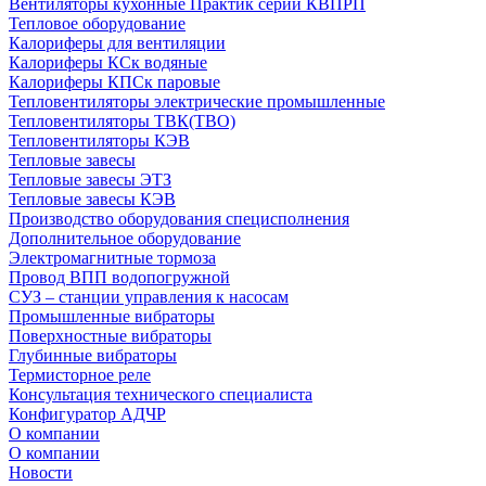
Вентиляторы кухонные Практик серии КВПРП
Тепловое оборудование
Калориферы для вентиляции
Калориферы КСк водяные
Калориферы КПСк паровые
Тепловентиляторы электрические промышленные
Тепловентиляторы ТВК(ТВО)
Тепловентиляторы КЭВ
Тепловые завесы
Тепловые завесы ЭТЗ
Тепловые завесы КЭВ
Производство оборудования специсполнения
Дополнительное оборудование
Электромагнитные тормоза
Провод ВПП водопогружной
СУЗ – станции управления к насосам
Промышленные вибраторы
Поверхностные вибраторы
Глубинные вибраторы
Термисторное реле
Консультация технического специалиста
Конфигуратор АДЧР
О компании
О компании
Новости