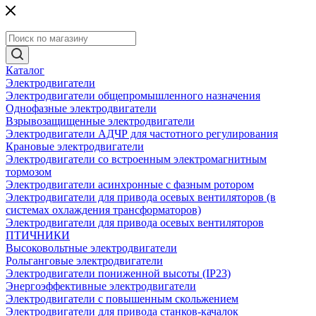
Каталог
Электродвигатели
Электродвигатели общепромышленного назначения
Однофазные электродвигатели
Взрывозащищенные электродвигатели
Электродвигатели АДЧР для частотного регулирования
Крановые электродвигатели
Электродвигатели со встроенным электромагнитным
тормозом
Электродвигатели асинхронные с фазным ротором
Электродвигатели для привода осевых вентиляторов (в
системах охлаждения трансформаторов)
Электродвигатели для привода осевых вентиляторов
ПТИЧНИКИ
Высоковольтные электродвигатели
Рольганговые электродвигатели
Электродвигатели пониженной высоты (IP23)
Энергоэффективные электродвигатели
Электродвигатели с повышенным скольжением
Электродвигатели для привода станков-качалок