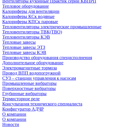
Вентиляторы кухонные Практик серии КВПРП
Тепловое оборудование
Калориферы для вентиляции
Калориферы КСк водяные
Калориферы КПСк паровые
Тепловентиляторы электрические промышленные
Тепловентиляторы ТВК(ТВО)
Тепловентиляторы КЭВ
Тепловые завесы
Тепловые завесы ЭТЗ
Тепловые завесы КЭВ
Производство оборудования специсполнения
Дополнительное оборудование
Электромагнитные тормоза
Провод ВПП водопогружной
СУЗ – станции управления к насосам
Промышленные вибраторы
Поверхностные вибраторы
Глубинные вибраторы
Термисторное реле
Консультация технического специалиста
Конфигуратор АДЧР
О компании
О компании
Новости