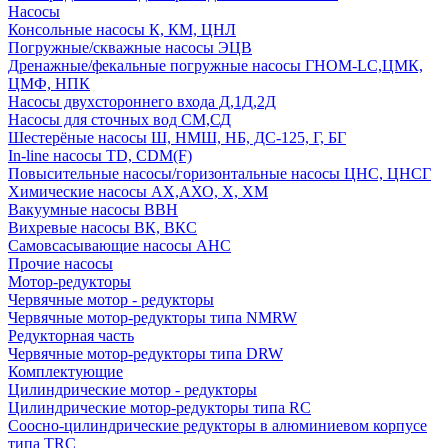
Насосы
Консольные насосы К, КМ, ЦНЛ
Погружные/скважные насосы ЭЦВ
Дренажные/фекальные погружные насосы ГНОМ-LC,ЦМК,
ЦМФ, НПК
Насосы двухстороннего входа Д,1Д,2Д
Насосы для сточных вод СМ,СД
Шестерёные насосы Ш, НМШ, НБ, ДС-125, Г, БГ
In-line насосы TD, CDM(F)
Повысительные насосы/горизонтальные насосы ЦНС, ЦНСГ
Химические насосы АХ,АХО, Х, ХМ
Вакуумные насосы ВВН
Вихревые насосы ВК, ВКС
Самовсасывающие насосы АНС
Прочие насосы
Мотор-редукторы
Червячные мотор - редукторы
Червячные мотор-редукторы типа NMRW
Редукторная часть
Червячные мотор-редукторы типа DRW
Комплектующие
Цилиндрические мотор - редукторы
Цилиндрические мотор-редукторы типа RC
Соосно-цилиндрические редукторы в алюминиевом корпусе
типа TRC