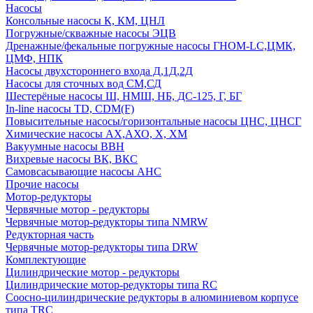
Насосы
Консольные насосы К, КМ, ЦНЛ
Погружные/скважные насосы ЭЦВ
Дренажные/фекальные погружные насосы ГНОМ-LC,ЦМК,
ЦМФ, НПК
Насосы двухстороннего входа Д,1Д,2Д
Насосы для сточных вод СМ,СД
Шестерёные насосы Ш, НМШ, НБ, ДС-125, Г, БГ
In-line насосы TD, CDM(F)
Повысительные насосы/горизонтальные насосы ЦНС, ЦНСГ
Химические насосы АХ,АХО, Х, ХМ
Вакуумные насосы ВВН
Вихревые насосы ВК, ВКС
Самовсасывающие насосы АНС
Прочие насосы
Мотор-редукторы
Червячные мотор - редукторы
Червячные мотор-редукторы типа NMRW
Редукторная часть
Червячные мотор-редукторы типа DRW
Комплектующие
Цилиндрические мотор - редукторы
Цилиндрические мотор-редукторы типа RC
Соосно-цилиндрические редукторы в алюминиевом корпусе
типа TRC