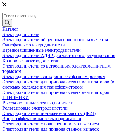
Каталог
Электродвигатели
Электродвигатели общепромышленного назначения
Однофазные электродвигатели
Взрывозащищенные электродвигатели
Электродвигатели АДЧР для частотного регулирования
Крановые электродвигатели
Электродвигатели со встроенным электромагнитным
тормозом
Электродвигатели асинхронные с фазным ротором
Электродвигатели для привода осевых вентиляторов (в
системах охлаждения трансформаторов)
Электродвигатели для привода осевых вентиляторов
ПТИЧНИКИ
Высоковольтные электродвигатели
Рольганговые электродвигатели
Электродвигатели пониженной высоты (IP23)
Энергоэффективные электродвигатели
Электродвигатели с повышенным скольжением
Электродвигатели для привода станков-качалок