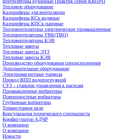
Вентиляторы кухонные Практик серии КВПРП
Тепловое оборудование
Калориферы для вентиляции
Калориферы КСк водяные
Калориферы КПСк паровые
Тепловентиляторы электрические промышленные
Тепловентиляторы ТВК(ТВО)
Тепловентиляторы КЭВ
Тепловые завесы
Тепловые завесы ЭТЗ
Тепловые завесы КЭВ
Производство оборудования специсполнения
Дополнительное оборудование
Электромагнитные тормоза
Провод ВПП водопогружной
СУЗ – станции управления к насосам
Промышленные вибраторы
Поверхностные вибраторы
Глубинные вибраторы
Термисторное реле
Консультация технического специалиста
Конфигуратор АДЧР
О компании
О компании
Новости