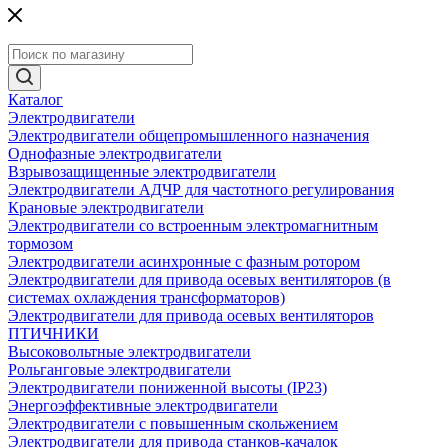
Каталог
Электродвигатели
Электродвигатели общепромышленного назначения
Однофазные электродвигатели
Взрывозащищенные электродвигатели
Электродвигатели АДЧР для частотного регулирования
Крановые электродвигатели
Электродвигатели со встроенным электромагнитным
тормозом
Электродвигатели асинхронные с фазным ротором
Электродвигатели для привода осевых вентиляторов (в
системах охлаждения трансформаторов)
Электродвигатели для привода осевых вентиляторов
ПТИЧНИКИ
Высоковольтные электродвигатели
Рольганговые электродвигатели
Электродвигатели пониженной высоты (IP23)
Энергоэффективные электродвигатели
Электродвигатели с повышенным скольжением
Электродвигатели для привода станков-качалок