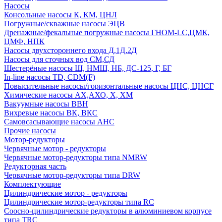
Насосы
Консольные насосы К, КМ, ЦНЛ
Погружные/скважные насосы ЭЦВ
Дренажные/фекальные погружные насосы ГНОМ-LC,ЦМК,
ЦМФ, НПК
Насосы двухстороннего входа Д,1Д,2Д
Насосы для сточных вод СМ,СД
Шестерёные насосы Ш, НМШ, НБ, ДС-125, Г, БГ
In-line насосы TD, CDM(F)
Повысительные насосы/горизонтальные насосы ЦНС, ЦНСГ
Химические насосы АХ,АХО, Х, ХМ
Вакуумные насосы ВВН
Вихревые насосы ВК, ВКС
Самовсасывающие насосы АНС
Прочие насосы
Мотор-редукторы
Червячные мотор - редукторы
Червячные мотор-редукторы типа NMRW
Редукторная часть
Червячные мотор-редукторы типа DRW
Комплектующие
Цилиндрические мотор - редукторы
Цилиндрические мотор-редукторы типа RC
Соосно-цилиндрические редукторы в алюминиевом корпусе
типа TRC