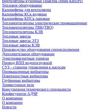
Вентиляторы кухонные Практик серии КВПРП
Тепловое оборудование
Калориферы для вентиляции
Калориферы КСк водяные
Калориферы КПСк паровые
Тепловентиляторы электрические промышленные
Тепловентиляторы ТВК(ТВО)
Тепловентиляторы КЭВ
Тепловые завесы
Тепловые завесы ЭТЗ
Тепловые завесы КЭВ
Производство оборудования специсполнения
Дополнительное оборудование
Электромагнитные тормоза
Провод ВПП водопогружной
СУЗ – станции управления к насосам
Промышленные вибраторы
Поверхностные вибраторы
Глубинные вибраторы
Термисторное реле
Консультация технического специалиста
Конфигуратор АДЧР
О компании
О компании
Новости