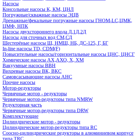
Насосы
Консольные насосы К, КМ, ЦНЛ
Погружные/скважные насосы ЭЦВ
Дренажные/фекальные погружные насосы ГНОМ-LC,ЦМК,
ЦМФ, НПК
Насосы двухстороннего входа Д,1Д,2Д
Насосы для сточных вод СМ,СД
Шестерёные насосы Ш, НМШ, НБ, ДС-125, Г, БГ
In-line насосы TD, CDM(F)
Повысительные насосы/горизонтальные насосы ЦНС, ЦНСГ
Химические насосы АХ,АХО, Х, ХМ
Вакуумные насосы ВВН
Вихревые насосы ВК, ВКС
Самовсасывающие насосы АНС
Прочие насосы
Мотор-редукторы
Червячные мотор - редукторы
Червячные мотор-редукторы типа NMRW
Редукторная часть
Червячные мотор-редукторы типа DRW
Комплектующие
Цилиндрические мотор - редукторы
Цилиндрические мотор-редукторы типа RC
Соосно-цилиндрические редукторы в алюминиевом корпусе
типа TRC