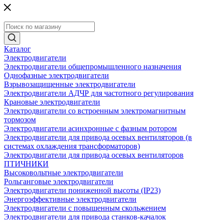
Каталог
Электродвигатели
Электродвигатели общепромышленного назначения
Однофазные электродвигатели
Взрывозащищенные электродвигатели
Электродвигатели АДЧР для частотного регулирования
Крановые электродвигатели
Электродвигатели со встроенным электромагнитным
тормозом
Электродвигатели асинхронные с фазным ротором
Электродвигатели для привода осевых вентиляторов (в
системах охлаждения трансформаторов)
Электродвигатели для привода осевых вентиляторов
ПТИЧНИКИ
Высоковольтные электродвигатели
Рольганговые электродвигатели
Электродвигатели пониженной высоты (IP23)
Энергоэффективные электродвигатели
Электродвигатели с повышенным скольжением
Электродвигатели для привода станков-качалок