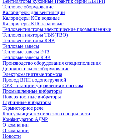
Вентиляторы кухонные Практик серии КВПРП
Тепловое оборудование
Калориферы для вентиляции
Калориферы КСк водяные
Калориферы КПСк паровые
Тепловентиляторы электрические промышленные
Тепловентиляторы ТВК(ТВО)
Тепловентиляторы КЭВ
Тепловые завесы
Тепловые завесы ЭТЗ
Тепловые завесы КЭВ
Производство оборудования специсполнения
Дополнительное оборудование
Электромагнитные тормоза
Провод ВПП водопогружной
СУЗ – станции управления к насосам
Промышленные вибраторы
Поверхностные вибраторы
Глубинные вибраторы
Термисторное реле
Консультация технического специалиста
Конфигуратор АДЧР
О компании
О компании
Новости