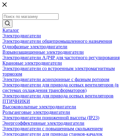
Каталог
Электродвигатели
Электродвигатели общепромышленного назначения
Однофазные электродвигатели
Взрывозащищенные электродвигатели
Электродвигатели АДЧР для частотного регулирования
Крановые электродвигатели
Электродвигатели со встроенным электромагнитным
тормозом
Электродвигатели асинхронные с фазным ротором
Электродвигатели для привода осевых вентиляторов (в
системах охлаждения трансформаторов)
Электродвигатели для привода осевых вентиляторов
ПТИЧНИКИ
Высоковольтные электродвигатели
Рольганговые электродвигатели
Электродвигатели пониженной высоты (IP23)
Энергоэффективные электродвигатели
Электродвигатели с повышенным скольжением
Электродвигатели для привода станков-качалок