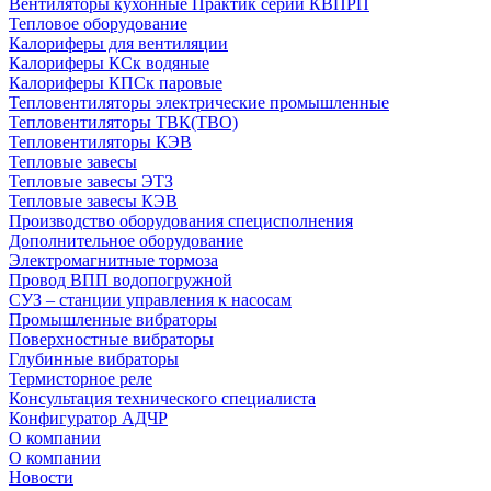
Вентиляторы кухонные Практик серии КВПРП
Тепловое оборудование
Калориферы для вентиляции
Калориферы КСк водяные
Калориферы КПСк паровые
Тепловентиляторы электрические промышленные
Тепловентиляторы ТВК(ТВО)
Тепловентиляторы КЭВ
Тепловые завесы
Тепловые завесы ЭТЗ
Тепловые завесы КЭВ
Производство оборудования специсполнения
Дополнительное оборудование
Электромагнитные тормоза
Провод ВПП водопогружной
СУЗ – станции управления к насосам
Промышленные вибраторы
Поверхностные вибраторы
Глубинные вибраторы
Термисторное реле
Консультация технического специалиста
Конфигуратор АДЧР
О компании
О компании
Новости