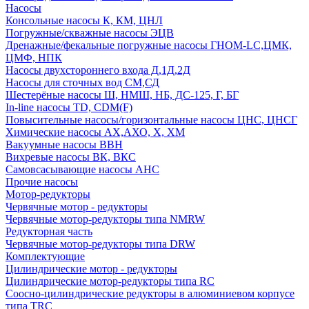
Насосы
Консольные насосы К, КМ, ЦНЛ
Погружные/скважные насосы ЭЦВ
Дренажные/фекальные погружные насосы ГНОМ-LC,ЦМК,
ЦМФ, НПК
Насосы двухстороннего входа Д,1Д,2Д
Насосы для сточных вод СМ,СД
Шестерёные насосы Ш, НМШ, НБ, ДС-125, Г, БГ
In-line насосы TD, CDM(F)
Повысительные насосы/горизонтальные насосы ЦНС, ЦНСГ
Химические насосы АХ,АХО, Х, ХМ
Вакуумные насосы ВВН
Вихревые насосы ВК, ВКС
Самовсасывающие насосы АНС
Прочие насосы
Мотор-редукторы
Червячные мотор - редукторы
Червячные мотор-редукторы типа NMRW
Редукторная часть
Червячные мотор-редукторы типа DRW
Комплектующие
Цилиндрические мотор - редукторы
Цилиндрические мотор-редукторы типа RC
Соосно-цилиндрические редукторы в алюминиевом корпусе
типа TRC