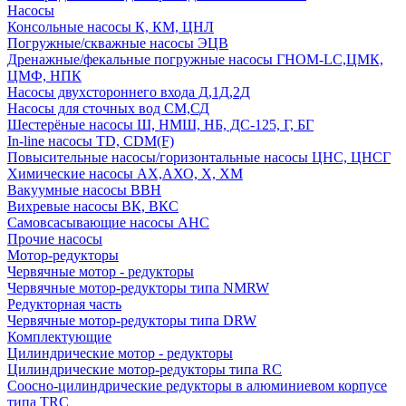
Насосы
Консольные насосы К, КМ, ЦНЛ
Погружные/скважные насосы ЭЦВ
Дренажные/фекальные погружные насосы ГНОМ-LC,ЦМК,
ЦМФ, НПК
Насосы двухстороннего входа Д,1Д,2Д
Насосы для сточных вод СМ,СД
Шестерёные насосы Ш, НМШ, НБ, ДС-125, Г, БГ
In-line насосы TD, CDM(F)
Повысительные насосы/горизонтальные насосы ЦНС, ЦНСГ
Химические насосы АХ,АХО, Х, ХМ
Вакуумные насосы ВВН
Вихревые насосы ВК, ВКС
Самовсасывающие насосы АНС
Прочие насосы
Мотор-редукторы
Червячные мотор - редукторы
Червячные мотор-редукторы типа NMRW
Редукторная часть
Червячные мотор-редукторы типа DRW
Комплектующие
Цилиндрические мотор - редукторы
Цилиндрические мотор-редукторы типа RC
Соосно-цилиндрические редукторы в алюминиевом корпусе
типа TRC