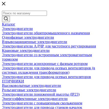
Каталог
Электродвигатели
Электродвигатели общепромышленного назначения
Однофазные электродвигатели
Взрывозащищенные электродвигатели
Электродвигатели АДЧР для частотного регулирования
Крановые электродвигатели
Электродвигатели со встроенным электромагнитным
тормозом
Электродвигатели асинхронные с фазным ротором
Электродвигатели для привода осевых вентиляторов (в
системах охлаждения трансформаторов)
Электродвигатели для привода осевых вентиляторов
ПТИЧНИКИ
Высоковольтные электродвигатели
Рольганговые электродвигатели
Электродвигатели пониженной высоты (IP23)
Энергоэффективные электродвигатели
Электродвигатели с повышенным скольжением
Электродвигатели для привода станков-качалок