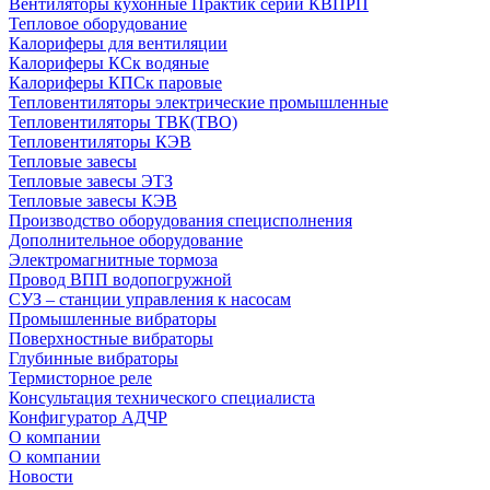
Вентиляторы кухонные Практик серии КВПРП
Тепловое оборудование
Калориферы для вентиляции
Калориферы КСк водяные
Калориферы КПСк паровые
Тепловентиляторы электрические промышленные
Тепловентиляторы ТВК(ТВО)
Тепловентиляторы КЭВ
Тепловые завесы
Тепловые завесы ЭТЗ
Тепловые завесы КЭВ
Производство оборудования специсполнения
Дополнительное оборудование
Электромагнитные тормоза
Провод ВПП водопогружной
СУЗ – станции управления к насосам
Промышленные вибраторы
Поверхностные вибраторы
Глубинные вибраторы
Термисторное реле
Консультация технического специалиста
Конфигуратор АДЧР
О компании
О компании
Новости