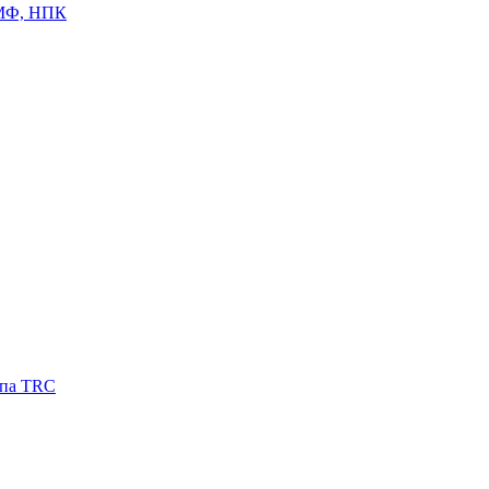
ЦМФ, НПК
ипа TRC