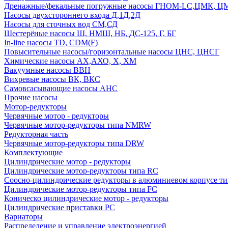
Дренажные/фекальные погружные насосы ГНОМ-LC,ЦМК, 
Насосы двухстороннего входа Д,1Д,2Д
Насосы для сточных вод СМ,СД
Шестерёные насосы Ш, НМШ, НБ, ДС-125, Г, БГ
In-line насосы TD, CDM(F)
Повысительные насосы/горизонтальные насосы ЦНС, ЦНСГ
Химические насосы АХ,АХО, Х, ХМ
Вакуумные насосы ВВН
Вихревые насосы ВК, ВКС
Самовсасывающие насосы АНС
Прочие насосы
Мотор-редукторы
Червячные мотор - редукторы
Червячные мотор-редукторы типа NMRW
Редукторная часть
Червячные мотор-редукторы типа DRW
Комплектующие
Цилиндрические мотор - редукторы
Цилиндрические мотор-редукторы типа RC
Соосно-цилиндрические редукторы в алюминиевом корпусе т
Цилиндрические мотор-редукторы типа FC
Коническо цилиндрические мотор - редукторы
Цилиндрические приставки PC
Вариаторы
Распределение и управление электроэнергией