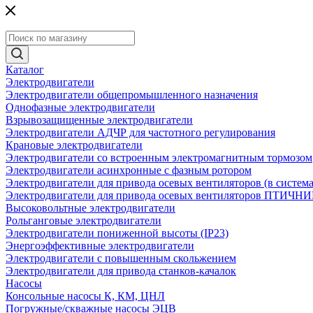
Каталог
Электродвигатели
Электродвигатели общепромышленного назначения
Однофазные электродвигатели
Взрывозащищенные электродвигатели
Электродвигатели АДЧР для частотного регулирования
Крановые электродвигатели
Электродвигатели со встроенным электромагнитным тормозом
Электродвигатели асинхронные с фазным ротором
Электродвигатели для привода осевых вентиляторов (в систем
Электродвигатели для привода осевых вентиляторов ПТИЧН
Высоковольтные электродвигатели
Рольганговые электродвигатели
Электродвигатели пониженной высоты (IP23)
Энергоэффективные электродвигатели
Электродвигатели с повышенным скольжением
Электродвигатели для привода станков-качалок
Насосы
Консольные насосы К, КМ, ЦНЛ
Погружные/скважные насосы ЭЦВ