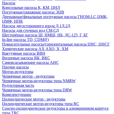
Насосы
Консольные насосы К, КМ, ЦНЛ
Погружные/скважные насосы ЭЦВ
Дренажные/фекальные погружные насосы ГНОМ-LC,ЦМК,
ЦМФ, НПК
Насосы двухстороннего входа Д,1Д,2Д
Насосы для сточных вод СМ,СД
Шестерёные насосы Ш, НМШ, НБ, ДС-125, Г, БГ
In-line насосы TD, CDM(F)
Повысительные насосы/горизонтальные насосы ЦНС, ЦНСГ
Химические насосы АХ,АХО, Х, ХМ
Вакуумные насосы ВВН
Вихревые насосы ВК, ВКС
Самовсасывающие насосы АНС
Прочие насосы
Мотор-редукторы
Червячные мотор - редукторы
Червячные мотор-редукторы типа NMRW
Редукторная часть
Червячные мотор-редукторы типа DRW
Комплектующие
Цилиндрические мотор - редукторы
Цилиндрические мотор-редукторы типа RC
Соосно-цилиндрические редукторы в алюминиевом корпусе
типа TRC