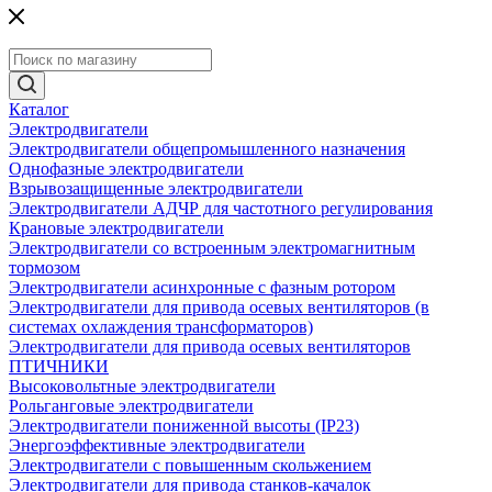
Каталог
Электродвигатели
Электродвигатели общепромышленного назначения
Однофазные электродвигатели
Взрывозащищенные электродвигатели
Электродвигатели АДЧР для частотного регулирования
Крановые электродвигатели
Электродвигатели со встроенным электромагнитным
тормозом
Электродвигатели асинхронные с фазным ротором
Электродвигатели для привода осевых вентиляторов (в
системах охлаждения трансформаторов)
Электродвигатели для привода осевых вентиляторов
ПТИЧНИКИ
Высоковольтные электродвигатели
Рольганговые электродвигатели
Электродвигатели пониженной высоты (IP23)
Энергоэффективные электродвигатели
Электродвигатели с повышенным скольжением
Электродвигатели для привода станков-качалок