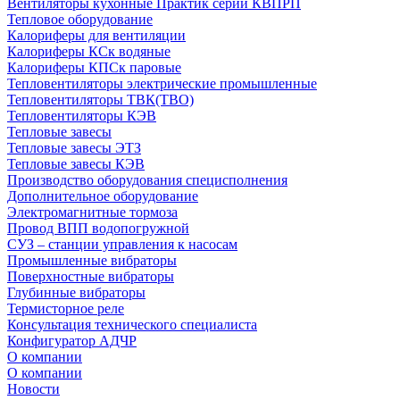
Вентиляторы кухонные Практик серии КВПРП
Тепловое оборудование
Калориферы для вентиляции
Калориферы КСк водяные
Калориферы КПСк паровые
Тепловентиляторы электрические промышленные
Тепловентиляторы ТВК(ТВО)
Тепловентиляторы КЭВ
Тепловые завесы
Тепловые завесы ЭТЗ
Тепловые завесы КЭВ
Производство оборудования специсполнения
Дополнительное оборудование
Электромагнитные тормоза
Провод ВПП водопогружной
СУЗ – станции управления к насосам
Промышленные вибраторы
Поверхностные вибраторы
Глубинные вибраторы
Термисторное реле
Консультация технического специалиста
Конфигуратор АДЧР
О компании
О компании
Новости