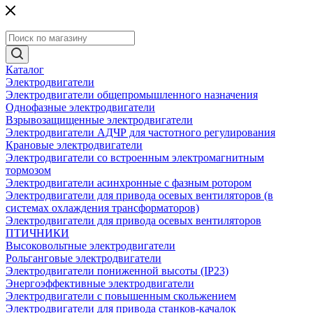
Каталог
Электродвигатели
Электродвигатели общепромышленного назначения
Однофазные электродвигатели
Взрывозащищенные электродвигатели
Электродвигатели АДЧР для частотного регулирования
Крановые электродвигатели
Электродвигатели со встроенным электромагнитным
тормозом
Электродвигатели асинхронные с фазным ротором
Электродвигатели для привода осевых вентиляторов (в
системах охлаждения трансформаторов)
Электродвигатели для привода осевых вентиляторов
ПТИЧНИКИ
Высоковольтные электродвигатели
Рольганговые электродвигатели
Электродвигатели пониженной высоты (IP23)
Энергоэффективные электродвигатели
Электродвигатели с повышенным скольжением
Электродвигатели для привода станков-качалок