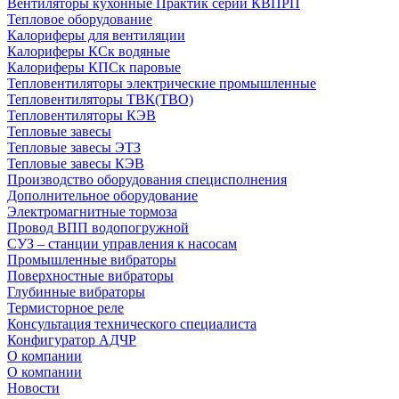
Вентиляторы кухонные Практик серии КВПРП
Тепловое оборудование
Калориферы для вентиляции
Калориферы КСк водяные
Калориферы КПСк паровые
Тепловентиляторы электрические промышленные
Тепловентиляторы ТВК(ТВО)
Тепловентиляторы КЭВ
Тепловые завесы
Тепловые завесы ЭТЗ
Тепловые завесы КЭВ
Производство оборудования специсполнения
Дополнительное оборудование
Электромагнитные тормоза
Провод ВПП водопогружной
СУЗ – станции управления к насосам
Промышленные вибраторы
Поверхностные вибраторы
Глубинные вибраторы
Термисторное реле
Консультация технического специалиста
Конфигуратор АДЧР
О компании
О компании
Новости