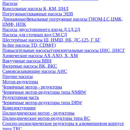
Насосы
Консольные насосы К, КМ, ЦНЛ
Погружные/скважные насосы ЭЦВ
Дренажные/фекальные погружные насосы ГНОМ-LC,ЦМК,
ЦМФ, НПК
Насосы двухстороннего входа Д,1Д,2Д
Насосы для сточных вод СМ,СД
Шестерёные насосы Ш, НМШ, НБ, ДС-125, Г, БГ
In-line насосы TD, CDM(F)
Повысительные насосы/горизонтальные насосы ЦНС, ЦНСГ
Химические насосы АХ,АХО, Х, ХМ
Вакуумные насосы ВВН
Вихревые насосы ВК, ВКС
Самовсасывающие насосы АНС
Прочие насосы
Мотор-редукторы
Червячные мотор - редукторы
Червячные мотор-редукторы типа NMRW
Редукторная часть
Червячные мотор-редукторы типа DRW
Комплектующие
Цилиндрические мотор - редукторы
Цилиндрические мотор-редукторы типа RC
Соосно-цилиндрические редукторы в алюминиевом корпусе
типа TRC