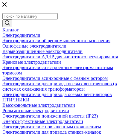
Каталог
Электродвигатели
Электродвигатели общепромышленного назначения
Однофазные электродвигатели
Взрывозащищенные электродвигатели
Электродвигатели АДЧР для частотного регулирования
Крановые электродвигатели
Электродвигатели со встроенным электромагнитным
тормозом
Электродвигатели асинхронные с фазным ротором
Электродвигатели для привода осевых вентиляторов (в
системах охлаждения трансформаторов)
Электродвигатели для привода осевых вентиляторов
ПТИЧНИКИ
Высоковольтные электродвигатели
Рольганговые электродвигатели
Электродвигатели пониженной высоты (IP23)
Энергоэффективные электродвигатели
Электродвигатели с повышенным скольжением
Электродвигатели для привода станков-качалок