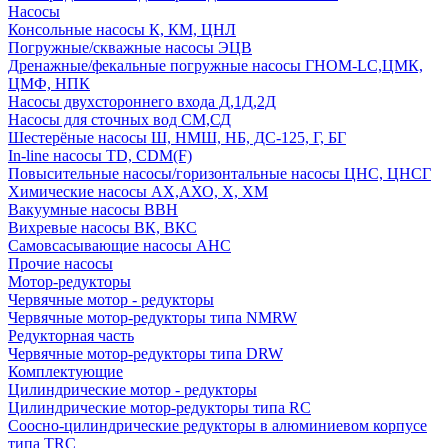
Насосы
Консольные насосы К, КМ, ЦНЛ
Погружные/скважные насосы ЭЦВ
Дренажные/фекальные погружные насосы ГНОМ-LC,ЦМК,
ЦМФ, НПК
Насосы двухстороннего входа Д,1Д,2Д
Насосы для сточных вод СМ,СД
Шестерёные насосы Ш, НМШ, НБ, ДС-125, Г, БГ
In-line насосы TD, CDM(F)
Повысительные насосы/горизонтальные насосы ЦНС, ЦНСГ
Химические насосы АХ,АХО, Х, ХМ
Вакуумные насосы ВВН
Вихревые насосы ВК, ВКС
Самовсасывающие насосы АНС
Прочие насосы
Мотор-редукторы
Червячные мотор - редукторы
Червячные мотор-редукторы типа NMRW
Редукторная часть
Червячные мотор-редукторы типа DRW
Комплектующие
Цилиндрические мотор - редукторы
Цилиндрические мотор-редукторы типа RC
Соосно-цилиндрические редукторы в алюминиевом корпусе
типа TRC