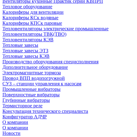
Вентиляторы кухонные Практик серии КВПРП
Тепловое оборудование
Калориферы для вентиляции
Калориферы КСк водяные
Калориферы КПСк паровые
Тепловентиляторы электрические промышленные
Тепловентиляторы ТВК(ТВО)
Тепловентиляторы КЭВ
Тепловые завесы
Тепловые завесы ЭТЗ
Тепловые завесы КЭВ
Производство оборудования специсполнения
Дополнительное оборудование
Электромагнитные тормоза
Провод ВПП водопогружной
СУЗ – станции управления к насосам
Промышленные вибраторы
Поверхностные вибраторы
Глубинные вибраторы
Термисторное реле
Консультация технического специалиста
Конфигуратор АДЧР
О компании
О компании
Новости