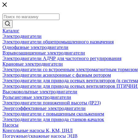
Каталог
Электродвигатели
Электродвигатели общепромышленного назначения
Однофазные электродвигатели
Взрывозащищенные электродвигатели
Электродвигатели АДЧР для частотного регулирования
Крановые электродвигатели
Электродвигатели со встроенным электромагнитным тормозом
Электродвигатели асинхронные с фазным ротором
Электродвигатели для привода осевых вентиляторов (в систем
Электродвигатели для привода осевых вентиляторов ПТИЧН
Высоковольтные электродвигатели
Рольганговые электродвигатели
Электродвигатели пониженной высоты (IP23)
Энергоэффективные электродвигатели
Электродвигатели с повышенным скольжением
Электродвигатели для привода станков-качалок
Насосы
Консольные насосы К, КМ, ЦНЛ
Погружные/скважные насосы ЭЦВ