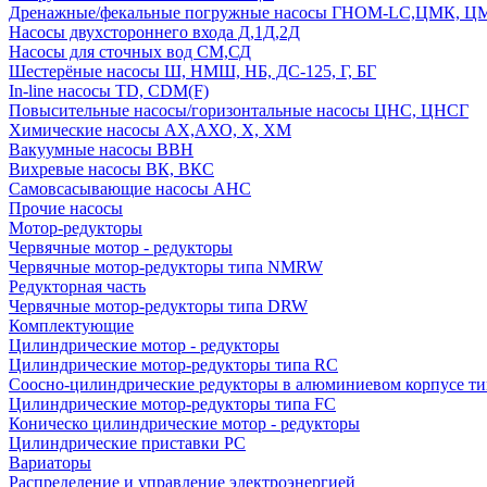
Дренажные/фекальные погружные насосы ГНОМ-LC,ЦМК, 
Насосы двухстороннего входа Д,1Д,2Д
Насосы для сточных вод СМ,СД
Шестерёные насосы Ш, НМШ, НБ, ДС-125, Г, БГ
In-line насосы TD, CDM(F)
Повысительные насосы/горизонтальные насосы ЦНС, ЦНСГ
Химические насосы АХ,АХО, Х, ХМ
Вакуумные насосы ВВН
Вихревые насосы ВК, ВКС
Самовсасывающие насосы АНС
Прочие насосы
Мотор-редукторы
Червячные мотор - редукторы
Червячные мотор-редукторы типа NMRW
Редукторная часть
Червячные мотор-редукторы типа DRW
Комплектующие
Цилиндрические мотор - редукторы
Цилиндрические мотор-редукторы типа RC
Соосно-цилиндрические редукторы в алюминиевом корпусе т
Цилиндрические мотор-редукторы типа FC
Коническо цилиндрические мотор - редукторы
Цилиндрические приставки PC
Вариаторы
Распределение и управление электроэнергией