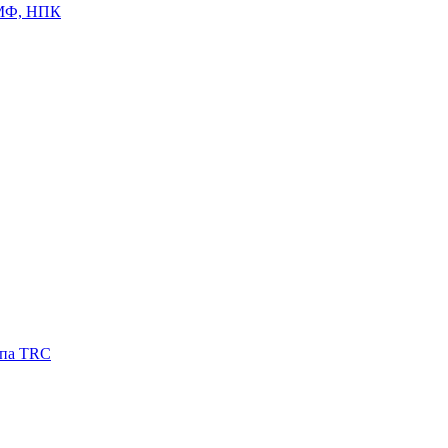
ЦМФ, НПК
ипа TRC