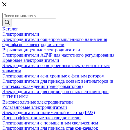
Каталог
Электродвигатели
Электродвигатели общепромышленного назначения
Однофазные электродвигатели
Взрывозащищенные электродвигатели
Электродвигатели АДЧР для частотного регулирования
Крановые электродвигатели
Электродвигатели со встроенным электромагнитным
тормозом
Электродвигатели асинхронные с фазным ротором
Электродвигатели для привода осевых вентиляторов (в
системах охлаждения трансформаторов)
Электродвигатели для привода осевых вентиляторов
ПТИЧНИКИ
Высоковольтные электродвигатели
Рольганговые электродвигатели
Электродвигатели пониженной высоты (IP23)
Энергоэффективные электродвигатели
Электродвигатели с повышенным скольжением
Электродвигатели для привода станков-качалок