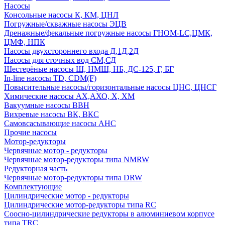
Насосы
Консольные насосы К, КМ, ЦНЛ
Погружные/скважные насосы ЭЦВ
Дренажные/фекальные погружные насосы ГНОМ-LC,ЦМК,
ЦМФ, НПК
Насосы двухстороннего входа Д,1Д,2Д
Насосы для сточных вод СМ,СД
Шестерёные насосы Ш, НМШ, НБ, ДС-125, Г, БГ
In-line насосы TD, CDM(F)
Повысительные насосы/горизонтальные насосы ЦНС, ЦНСГ
Химические насосы АХ,АХО, Х, ХМ
Вакуумные насосы ВВН
Вихревые насосы ВК, ВКС
Самовсасывающие насосы АНС
Прочие насосы
Мотор-редукторы
Червячные мотор - редукторы
Червячные мотор-редукторы типа NMRW
Редукторная часть
Червячные мотор-редукторы типа DRW
Комплектующие
Цилиндрические мотор - редукторы
Цилиндрические мотор-редукторы типа RC
Соосно-цилиндрические редукторы в алюминиевом корпусе
типа TRC