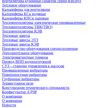
Вентиляторы кухонные Практик серии КВПРП
Тепловое оборудование
Калориферы для вентиляции
Калориферы КСк водяные
Калориферы КПСк паровые
Тепловентиляторы электрические промышленные
Тепловентиляторы ТВК(ТВО)
Тепловентиляторы КЭВ
Тепловые завесы
Тепловые завесы ЭТЗ
Тепловые завесы КЭВ
Производство оборудования специсполнения
Дополнительное оборудование
Электромагнитные тормоза
Провод ВПП водопогружной
СУЗ – станции управления к насосам
Промышленные вибраторы
Поверхностные вибраторы
Глубинные вибраторы
Термисторное реле
Консультация технического специалиста
Конфигуратор АДЧР
О компании
О компании
Новости