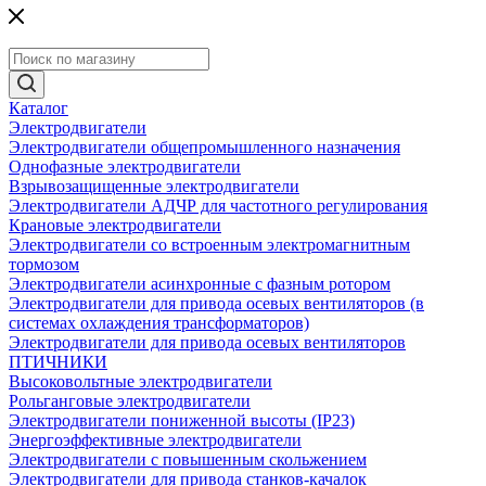
Каталог
Электродвигатели
Электродвигатели общепромышленного назначения
Однофазные электродвигатели
Взрывозащищенные электродвигатели
Электродвигатели АДЧР для частотного регулирования
Крановые электродвигатели
Электродвигатели со встроенным электромагнитным
тормозом
Электродвигатели асинхронные с фазным ротором
Электродвигатели для привода осевых вентиляторов (в
системах охлаждения трансформаторов)
Электродвигатели для привода осевых вентиляторов
ПТИЧНИКИ
Высоковольтные электродвигатели
Рольганговые электродвигатели
Электродвигатели пониженной высоты (IP23)
Энергоэффективные электродвигатели
Электродвигатели с повышенным скольжением
Электродвигатели для привода станков-качалок