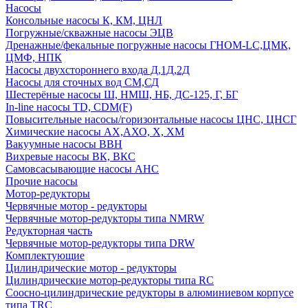
Насосы
Консольные насосы К, КМ, ЦНЛ
Погружные/скважные насосы ЭЦВ
Дренажные/фекальные погружные насосы ГНОМ-LC,ЦМК,
ЦМФ, НПК
Насосы двухстороннего входа Д,1Д,2Д
Насосы для сточных вод СМ,СД
Шестерёные насосы Ш, НМШ, НБ, ДС-125, Г, БГ
In-line насосы TD, CDM(F)
Повысительные насосы/горизонтальные насосы ЦНС, ЦНСГ
Химические насосы АХ,АХО, Х, ХМ
Вакуумные насосы ВВН
Вихревые насосы ВК, ВКС
Самовсасывающие насосы АНС
Прочие насосы
Мотор-редукторы
Червячные мотор - редукторы
Червячные мотор-редукторы типа NMRW
Редукторная часть
Червячные мотор-редукторы типа DRW
Комплектующие
Цилиндрические мотор - редукторы
Цилиндрические мотор-редукторы типа RC
Соосно-цилиндрические редукторы в алюминиевом корпусе
типа TRC