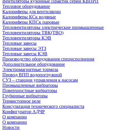
Вентиляторы кухонные Практик серии КВПРП
Тепловое оборудование
Калориферы для вентиляции
Калориферы КСк водяные
Калориферы КПСк паровые
Тепловентиляторы электрические промышленные
Тепловентиляторы ТВК(ТВО)
Тепловентиляторы КЭВ
Тепловые завесы
Тепловые завесы ЭТЗ
Тепловые завесы КЭВ
Производство оборудования специсполнения
Дополнительное оборудование
Электромагнитные тормоза
Провод ВПП водопогружной
СУЗ – станции управления к насосам
Промышленные вибраторы
Поверхностные вибраторы
Глубинные вибраторы
Термисторное реле
Консультация технического специалиста
Конфигуратор АДЧР
О компании
О компании
Новости