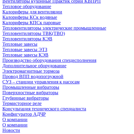
Вентиляторы кухонные Практик серии КВПРП
Тепловое оборудование
Калориферы для вентиляции
Калориферы КСк водяные
Калориферы КПСк паровые
Тепловентиляторы электрические промышленные
Тепловентиляторы ТВК(ТВО)
Тепловентиляторы КЭВ
Тепловые завесы
Тепловые завесы ЭТЗ
Тепловые завесы КЭВ
Производство оборудования специсполнения
Дополнительное оборудование
Электромагнитные тормоза
Провод ВПП водопогружной
СУЗ – станции управления к насосам
Промышленные вибраторы
Поверхностные вибраторы
Глубинные вибраторы
Термисторное реле
Консультация технического специалиста
Конфигуратор АДЧР
О компании
О компании
Новости