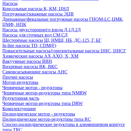
Насосы
Консольные насосы К, КМ, ЦНЛ
Погружные/скважные насосы ЭЦВ
Дренажные/фекальные погружные насосы ГНОМ-LC,ЦМК,
ЦМФ, НПК
Насосы двухстороннего входа Д,1Д,2Д
Насосы для сточных вод СМ,СД
Шестерёные насосы Ш, НМШ, НБ, ДС-125, Г, БГ
In-line насосы TD, CDM(F)
Повысительные насосы/горизонтальные насосы ЦНС, ЦНСГ
Химические насосы АХ,АХО, Х, ХМ
Вакуумные насосы ВВН
Вихревые насосы ВК, ВКС
Самовсасывающие насосы АНС
Прочие насосы
Мотор-редукторы
Червячные мотор - редукторы
Червячные мотор-редукторы типа NMRW
Редукторная часть
Червячные мотор-редукторы типа DRW
Комплектующие
Цилиндрические мотор - редукторы
Цилиндрические мотор-редукторы типа RC
Соосно-цилиндрические редукторы в алюминиевом корпусе
типа TRC