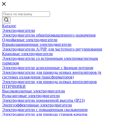
Каталог
Электродвигатели
Электродвигатели общепромышленного назначения
Однофазные электродвигатели
Взрывозащищенные электродвигатели
Электродвигатели АДЧР для частотного регулирования
Крановые электродвигатели
Электродвигатели со встроенным электромагнитным
тормозом
Электродвигатели асинхронные с фазным ротором
Электродвигатели для привода осевых вентиляторов (в
системах охлаждения трансформаторов)
Электродвигатели для привода осевых вентиляторов
ПТИЧНИКИ
Высоковольтные электродвигатели
Рольганговые электродвигатели
Электродвигатели пониженной высоты (IP23)
Энергоэффективные электродвигатели
Электродвигатели с повышенным скольжением
Электродвигатели для привода станков-качалок