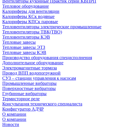
Вентиляторы кухонные Практик серии КВПРП
Тепловое оборудование
Калориферы для вентиляции
Калориферы КСк водяные
Калориферы КПСк паровые
Тепловентиляторы электрические промышленные
Тепловентиляторы ТВК(ТВО)
Тепловентиляторы КЭВ
Тепловые завесы
Тепловые завесы ЭТЗ
Тепловые завесы КЭВ
Производство оборудования специсполнения
Дополнительное оборудование
Электромагнитные тормоза
Провод ВПП водопогружной
СУЗ – станции управления к насосам
Промышленные вибраторы
Поверхностные вибраторы
Глубинные вибраторы
Термисторное реле
Консультация технического специалиста
Конфигуратор АДЧР
О компании
О компании
Новости