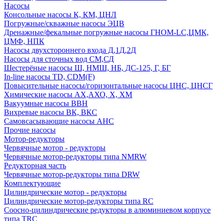
Насосы
Консольные насосы К, КМ, ЦНЛ
Погружные/скважные насосы ЭЦВ
Дренажные/фекальные погружные насосы ГНОМ-LC,ЦМК,
ЦМФ, НПК
Насосы двухстороннего входа Д,1Д,2Д
Насосы для сточных вод СМ,СД
Шестерёные насосы Ш, НМШ, НБ, ДС-125, Г, БГ
In-line насосы TD, CDM(F)
Повысительные насосы/горизонтальные насосы ЦНС, ЦНСГ
Химические насосы АХ,АХО, Х, ХМ
Вакуумные насосы ВВН
Вихревые насосы ВК, ВКС
Самовсасывающие насосы АНС
Прочие насосы
Мотор-редукторы
Червячные мотор - редукторы
Червячные мотор-редукторы типа NMRW
Редукторная часть
Червячные мотор-редукторы типа DRW
Комплектующие
Цилиндрические мотор - редукторы
Цилиндрические мотор-редукторы типа RC
Соосно-цилиндрические редукторы в алюминиевом корпусе
типа TRC