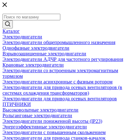
Каталог
Электродвигатели
Электродвигатели общепромышленного назначения
Однофазные электродвигатели
Взрывозащищенные электродвигатели
Электродвигатели АДЧР для частотного регулирования
Крановые электродвигатели
Электродвигатели со встроенным электромагнитным
тормозом
Электродвигатели асинхронные с фазным ротором
Электродвигатели для привода осевых вентиляторов (в
системах охлаждения трансформаторов)
Электродвигатели для привода осевых вентиляторов
ПТИЧНИКИ
Высоковольтные электродвигатели
Рольганговые электродвигатели
Электродвигатели пониженной высоты (IP23)
Энергоэффективные электродвигатели
Электродвигатели с повышенным скольжением
Электродвигатели для привода станков-качалок