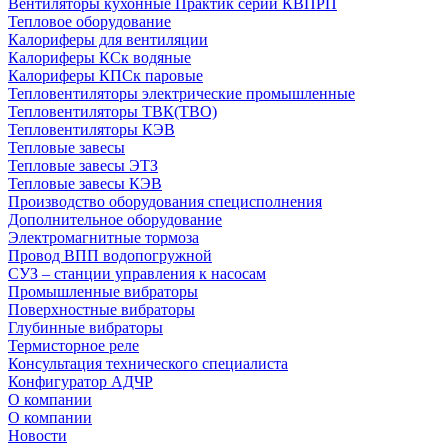
Вентиляторы кухонные Практик серии КВПРП
Тепловое оборудование
Калориферы для вентиляции
Калориферы КСк водяные
Калориферы КПСк паровые
Тепловентиляторы электрические промышленные
Тепловентиляторы ТВК(ТВО)
Тепловентиляторы КЭВ
Тепловые завесы
Тепловые завесы ЭТЗ
Тепловые завесы КЭВ
Производство оборудования специсполнения
Дополнительное оборудование
Электромагнитные тормоза
Провод ВПП водопогружной
СУЗ – станции управления к насосам
Промышленные вибраторы
Поверхностные вибраторы
Глубинные вибраторы
Термисторное реле
Консультация технического специалиста
Конфигуратор АДЧР
О компании
О компании
Новости