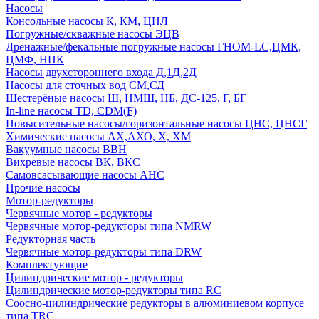
Насосы
Консольные насосы К, КМ, ЦНЛ
Погружные/скважные насосы ЭЦВ
Дренажные/фекальные погружные насосы ГНОМ-LC,ЦМК,
ЦМФ, НПК
Насосы двухстороннего входа Д,1Д,2Д
Насосы для сточных вод СМ,СД
Шестерёные насосы Ш, НМШ, НБ, ДС-125, Г, БГ
In-line насосы TD, CDM(F)
Повысительные насосы/горизонтальные насосы ЦНС, ЦНСГ
Химические насосы АХ,АХО, Х, ХМ
Вакуумные насосы ВВН
Вихревые насосы ВК, ВКС
Самовсасывающие насосы АНС
Прочие насосы
Мотор-редукторы
Червячные мотор - редукторы
Червячные мотор-редукторы типа NMRW
Редукторная часть
Червячные мотор-редукторы типа DRW
Комплектующие
Цилиндрические мотор - редукторы
Цилиндрические мотор-редукторы типа RC
Соосно-цилиндрические редукторы в алюминиевом корпусе
типа TRC