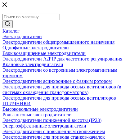
Каталог
Электродвигатели
Электродвигатели общепромышленного назначения
Однофазные электродвигатели
Взрывозащищенные электродвигатели
Электродвигатели АДЧР для частотного регулирования
Крановые электродвигатели
Электродвигатели со встроенным электромагнитным
тормозом
Электродвигатели асинхронные с фазным ротором
Электродвигатели для привода осевых вентиляторов (в
системах охлаждения трансформаторов)
Электродвигатели для привода осевых вентиляторов
ПТИЧНИКИ
Высоковольтные электродвигатели
Рольганговые электродвигатели
Электродвигатели пониженной высоты (IP23)
Энергоэффективные электродвигатели
Электродвигатели с повышенным скольжением
Электродвигатели для привода станков-качалок