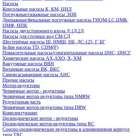
Насосы
Консольные насосы К, КМ, ЦНЛ
Погружные/скважные насосы ЭЦВ
Дренажные/фекальные погружные насосы ГНОМ-LC,ЦМК,
ЦМФ, НПК
Насосы двухстороннего входа Д,1Д,2Д
Насосы для сточных вод СМ,СД
Шестерёные насосы Ш, НМШ, НБ, ДС-125, Г, БГ
In-line насосы TD, CDM(F)
Повысительные насосы/горизонтальные насосы ЦНС, ЦНСГ
Химические насосы АХ,АХО, Х, ХМ
Вакуумные насосы ВВН
Вихревые насосы ВК, ВКС
Самовсасывающие насосы АНС
Прочие насосы
Мотор-редукторы
Червячные мотор - редукторы
Червячные мотор-редукторы типа NMRW
Редукторная часть
Червячные мотор-редукторы типа DRW
Комплектующие
Цилиндрические мотор - редукторы
Цилиндрические мотор-редукторы типа RC
Соосно-цилиндрические редукторы в алюминиевом корпусе
типа TRC