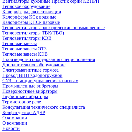
Вентиляторы кухонные Практик серии КВПРП
Тепловое оборудование
Калориферы для вентиляции
Калориферы КСк водяные
Калориферы КПСк паровые
Тепловентиляторы электрические промышленные
Тепловентиляторы ТВК(ТВО)
Тепловентиляторы КЭВ
Тепловые завесы
Тепловые завесы ЭТЗ
Тепловые завесы КЭВ
Производство оборудования специсполнения
Дополнительное оборудование
Электромагнитные тормоза
Провод ВПП водопогружной
СУЗ – станции управления к насосам
Промышленные вибраторы
Поверхностные вибраторы
Глубинные вибраторы
Термисторное реле
Консультация технического специалиста
Конфигуратор АДЧР
О компании
О компании
Новости