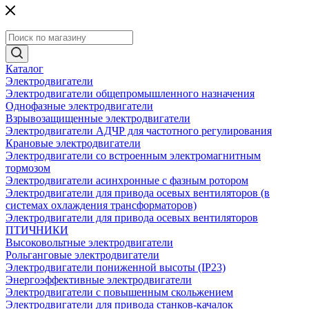
Каталог
Электродвигатели
Электродвигатели общепромышленного назначения
Однофазные электродвигатели
Взрывозащищенные электродвигатели
Электродвигатели АДЧР для частотного регулирования
Крановые электродвигатели
Электродвигатели со встроенным электромагнитным
тормозом
Электродвигатели асинхронные с фазным ротором
Электродвигатели для привода осевых вентиляторов (в
системах охлаждения трансформаторов)
Электродвигатели для привода осевых вентиляторов
ПТИЧНИКИ
Высоковольтные электродвигатели
Рольганговые электродвигатели
Электродвигатели пониженной высоты (IP23)
Энергоэффективные электродвигатели
Электродвигатели с повышенным скольжением
Электродвигатели для привода станков-качалок