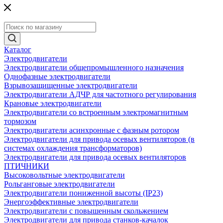
Каталог
Электродвигатели
Электродвигатели общепромышленного назначения
Однофазные электродвигатели
Взрывозащищенные электродвигатели
Электродвигатели АДЧР для частотного регулирования
Крановые электродвигатели
Электродвигатели со встроенным электромагнитным
тормозом
Электродвигатели асинхронные с фазным ротором
Электродвигатели для привода осевых вентиляторов (в
системах охлаждения трансформаторов)
Электродвигатели для привода осевых вентиляторов
ПТИЧНИКИ
Высоковольтные электродвигатели
Рольганговые электродвигатели
Электродвигатели пониженной высоты (IP23)
Энергоэффективные электродвигатели
Электродвигатели с повышенным скольжением
Электродвигатели для привода станков-качалок