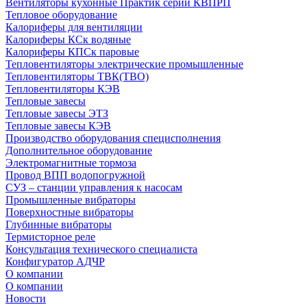
Вентиляторы кухонные Практик серии КВПРП
Тепловое оборудование
Калориферы для вентиляции
Калориферы КСк водяные
Калориферы КПСк паровые
Тепловентиляторы электрические промышленные
Тепловентиляторы ТВК(ТВО)
Тепловентиляторы КЭВ
Тепловые завесы
Тепловые завесы ЭТЗ
Тепловые завесы КЭВ
Производство оборудования специсполнения
Дополнительное оборудование
Электромагнитные тормоза
Провод ВПП водопогружной
СУЗ – станции управления к насосам
Промышленные вибраторы
Поверхностные вибраторы
Глубинные вибраторы
Термисторное реле
Консультация технического специалиста
Конфигуратор АДЧР
О компании
О компании
Новости