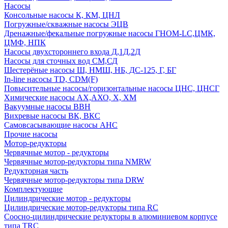
Насосы
Консольные насосы К, КМ, ЦНЛ
Погружные/скважные насосы ЭЦВ
Дренажные/фекальные погружные насосы ГНОМ-LC,ЦМК,
ЦМФ, НПК
Насосы двухстороннего входа Д,1Д,2Д
Насосы для сточных вод СМ,СД
Шестерёные насосы Ш, НМШ, НБ, ДС-125, Г, БГ
In-line насосы TD, CDM(F)
Повысительные насосы/горизонтальные насосы ЦНС, ЦНСГ
Химические насосы АХ,АХО, Х, ХМ
Вакуумные насосы ВВН
Вихревые насосы ВК, ВКС
Самовсасывающие насосы АНС
Прочие насосы
Мотор-редукторы
Червячные мотор - редукторы
Червячные мотор-редукторы типа NMRW
Редукторная часть
Червячные мотор-редукторы типа DRW
Комплектующие
Цилиндрические мотор - редукторы
Цилиндрические мотор-редукторы типа RC
Соосно-цилиндрические редукторы в алюминиевом корпусе
типа TRC