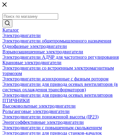
Каталог
Электродвигатели
Электродвигатели общепромышленного назначения
Однофазные электродвигатели
Взрывозащищенные электродвигатели
Электродвигатели АДЧР для частотного регулирования
Крановые электродвигатели
Электродвигатели со встроенным электромагнитным
тормозом
Электродвигатели асинхронные с фазным ротором
Электродвигатели для привода осевых вентиляторов (в
системах охлаждения трансформаторов)
Электродвигатели для привода осевых вентиляторов
ПТИЧНИКИ
Высоковольтные электродвигатели
Рольганговые электродвигатели
Электродвигатели пониженной высоты (IP23)
Энергоэффективные электродвигатели
Электродвигатели с повышенным скольжением
Электродвигатели для привода станков-качалок