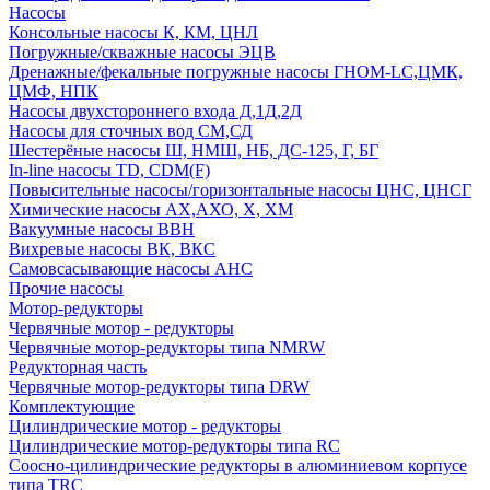
Насосы
Консольные насосы К, КМ, ЦНЛ
Погружные/скважные насосы ЭЦВ
Дренажные/фекальные погружные насосы ГНОМ-LC,ЦМК,
ЦМФ, НПК
Насосы двухстороннего входа Д,1Д,2Д
Насосы для сточных вод СМ,СД
Шестерёные насосы Ш, НМШ, НБ, ДС-125, Г, БГ
In-line насосы TD, CDM(F)
Повысительные насосы/горизонтальные насосы ЦНС, ЦНСГ
Химические насосы АХ,АХО, Х, ХМ
Вакуумные насосы ВВН
Вихревые насосы ВК, ВКС
Самовсасывающие насосы АНС
Прочие насосы
Мотор-редукторы
Червячные мотор - редукторы
Червячные мотор-редукторы типа NMRW
Редукторная часть
Червячные мотор-редукторы типа DRW
Комплектующие
Цилиндрические мотор - редукторы
Цилиндрические мотор-редукторы типа RC
Соосно-цилиндрические редукторы в алюминиевом корпусе
типа TRC