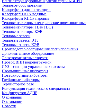
Вентиляторы кухонные Практик серии КВПРП
Тепловое оборудование
Калориферы для вентиляции
Калориферы КСк водяные
Калориферы КПСк паровые
Тепловентиляторы электрические промышленные
Тепловентиляторы ТВК(ТВО)
Тепловентиляторы КЭВ
Тепловые завесы
Тепловые завесы ЭТЗ
Тепловые завесы КЭВ
Производство оборудования специсполнения
Дополнительное оборудование
Электромагнитные тормоза
Провод ВПП водопогружной
СУЗ – станции управления к насосам
Промышленные вибраторы
Поверхностные вибраторы
Глубинные вибраторы
Термисторное реле
Консультация технического специалиста
Конфигуратор АДЧР
О компании
О компании
Новости