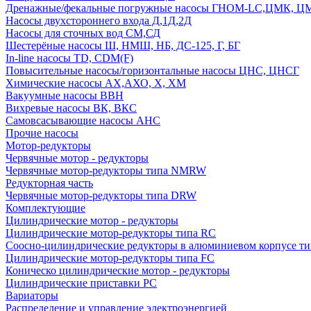
Дренажные/фекальные погружные насосы ГНОМ-LC,ЦМК, 
Насосы двухстороннего входа Д,1Д,2Д
Насосы для сточных вод СМ,СД
Шестерёные насосы Ш, НМШ, НБ, ДС-125, Г, БГ
In-line насосы TD, CDM(F)
Повысительные насосы/горизонтальные насосы ЦНС, ЦНСГ
Химические насосы АХ,АХО, Х, ХМ
Вакуумные насосы ВВН
Вихревые насосы ВК, ВКС
Самовсасывающие насосы АНС
Прочие насосы
Мотор-редукторы
Червячные мотор - редукторы
Червячные мотор-редукторы типа NMRW
Редукторная часть
Червячные мотор-редукторы типа DRW
Комплектующие
Цилиндрические мотор - редукторы
Цилиндрические мотор-редукторы типа RC
Соосно-цилиндрические редукторы в алюминиевом корпусе т
Цилиндрические мотор-редукторы типа FC
Коническо цилиндрические мотор - редукторы
Цилиндрические приставки PC
Вариаторы
Распределение и управление электроэнергией