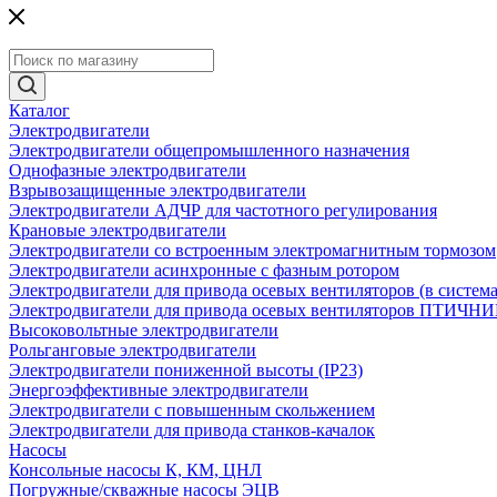
Каталог
Электродвигатели
Электродвигатели общепромышленного назначения
Однофазные электродвигатели
Взрывозащищенные электродвигатели
Электродвигатели АДЧР для частотного регулирования
Крановые электродвигатели
Электродвигатели со встроенным электромагнитным тормозом
Электродвигатели асинхронные с фазным ротором
Электродвигатели для привода осевых вентиляторов (в систем
Электродвигатели для привода осевых вентиляторов ПТИЧН
Высоковольтные электродвигатели
Рольганговые электродвигатели
Электродвигатели пониженной высоты (IP23)
Энергоэффективные электродвигатели
Электродвигатели с повышенным скольжением
Электродвигатели для привода станков-качалок
Насосы
Консольные насосы К, КМ, ЦНЛ
Погружные/скважные насосы ЭЦВ