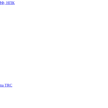
ЦМФ, НПК
ипа TRC