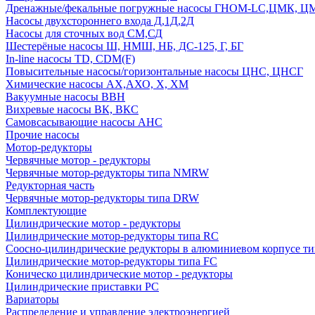
Дренажные/фекальные погружные насосы ГНОМ-LC,ЦМК, 
Насосы двухстороннего входа Д,1Д,2Д
Насосы для сточных вод СМ,СД
Шестерёные насосы Ш, НМШ, НБ, ДС-125, Г, БГ
In-line насосы TD, CDM(F)
Повысительные насосы/горизонтальные насосы ЦНС, ЦНСГ
Химические насосы АХ,АХО, Х, ХМ
Вакуумные насосы ВВН
Вихревые насосы ВК, ВКС
Самовсасывающие насосы АНС
Прочие насосы
Мотор-редукторы
Червячные мотор - редукторы
Червячные мотор-редукторы типа NMRW
Редукторная часть
Червячные мотор-редукторы типа DRW
Комплектующие
Цилиндрические мотор - редукторы
Цилиндрические мотор-редукторы типа RC
Соосно-цилиндрические редукторы в алюминиевом корпусе т
Цилиндрические мотор-редукторы типа FC
Коническо цилиндрические мотор - редукторы
Цилиндрические приставки PC
Вариаторы
Распределение и управление электроэнергией