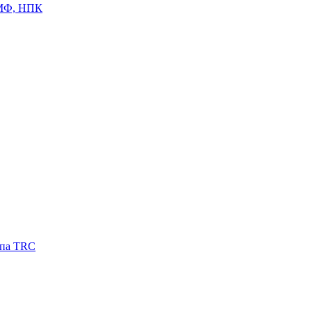
ЦМФ, НПК
ипа TRC