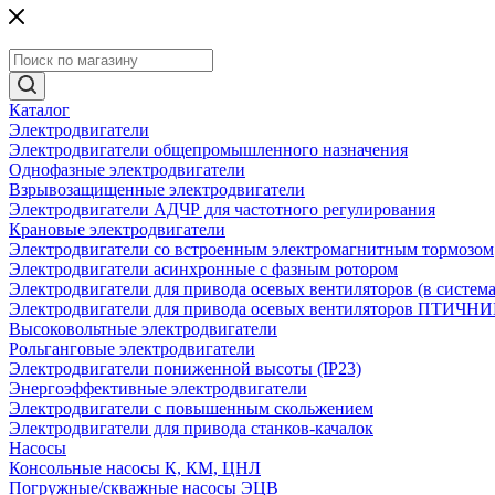
Каталог
Электродвигатели
Электродвигатели общепромышленного назначения
Однофазные электродвигатели
Взрывозащищенные электродвигатели
Электродвигатели АДЧР для частотного регулирования
Крановые электродвигатели
Электродвигатели со встроенным электромагнитным тормозом
Электродвигатели асинхронные с фазным ротором
Электродвигатели для привода осевых вентиляторов (в систем
Электродвигатели для привода осевых вентиляторов ПТИЧН
Высоковольтные электродвигатели
Рольганговые электродвигатели
Электродвигатели пониженной высоты (IP23)
Энергоэффективные электродвигатели
Электродвигатели с повышенным скольжением
Электродвигатели для привода станков-качалок
Насосы
Консольные насосы К, КМ, ЦНЛ
Погружные/скважные насосы ЭЦВ